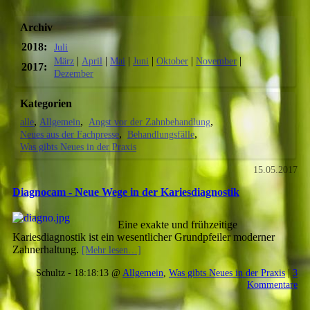
Archiv
2018:
Juli
|
|
|
|
|
|
März
April
Mai
Juni
Oktober
November
2017:
Dezember
Kategorien
alle
Allgemein
Angst vor der Zahnbehandlung
Neues aus der Fachpresse
Behandlungsfälle
Was gibts Neues in der Praxis
15.05.2017
Diagnocam - Neue Wege in der Kariesdiagnostik
Eine exakte und frühzeitige
Kariesdiagnostik ist ein wesentlicher Grundpfeiler moderner
Zahnerhaltung.
[Mehr lesen…]
Schultz - 18:18:13 @
Allgemein
,
Was gibts Neues in der Praxis
|
3
Kommentare