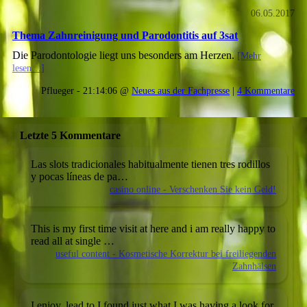
06.05.2017
Thema Zahnreinigung und Parodontitis auf 3sat
Die Parodontologie liegt uns besonders am Herzen.
[Mehr
lesen…]
Pflueger - 21:14:06 @
Neues aus der Fachpresse
|
4 Kommentare
Letzte 5 Kommentare
Las slots tradicionales habitualmente tienen tres rodillos
y pocas líneas de pa…
casino online - Verschenken Sie kein Geld!
This is my first time visit at here and i am really happy to
read all at single …
useful content - Kosmetische Korrektur bei freiliegenden
Zahnhälsen
I enjoy, lead to I found just what I was having a look for.