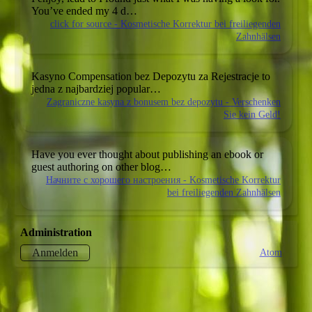
You’ve ended my 4 d…
click for source - Kosmetische Korrektur bei freiliegenden
Zahnhälsen
Kasyno Compensation bez Depozytu za Rejestracje
to
jedna z najbardziej popular…
Zagraniczne kasyna z bonusem bez depozytu - Verschenken
Sie kein Geld!
Have you ever thought about publishing an ebook or
guest authoring on other blog…
Начните с хорошего настроения - Kosmetische Korrektur
bei freiliegenden Zahnhälsen
Administration
Atom
Anmelden