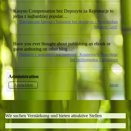
Kasyno Compensation bez Depozytu za Rejestracje
to
jedna z najbardziej popular…
Zagraniczne kasyna z bonusem bez depozytu - Verschenken
Sie kein Geld!
Have you ever thought about publishing an ebook or
guest authoring on other blog…
Начните с хорошего настроения - Kosmetische Korrektur
bei freiliegenden Zahnhälsen
Administration
Atom
Anmelden
Wir suchen Verstärkung und bieten attraktive Stellen