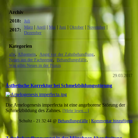
Archiv
2018:
Juli
|
|
|
|
|
|
März
April
Mai
Juni
Oktober
November
2017:
Dezember
Kategorien
alle
Allgemein
Angst vor der Zahnbehandlung
Neues aus der Fachpresse
Behandlungsfälle
Was gibts Neues in der Praxis
29.03.2017
Ästhetische Korrektur bei Schmelzbildungsstörung
Die Amelogenesis imperfecta ist eine angeborene Störung der
Schmelzbildung des Zahnes.
[Mehr lesen…]
Schultz - 21:32:44 @
Behandlungsfälle
|
Kommentar hinzufügen