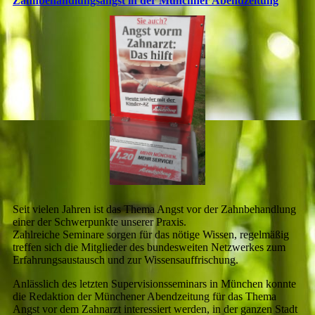
Zahnbehandlungsangst in der Münchner Abendzeitung
Seit vielen Jahren ist das Thema Angst vor der Zahnbehandlung
einer der Schwerpunkte unserer Praxis.
Zahlreiche Seminare sorgen für das nötige Wissen, regelmäßig
treffen sich die Mitglieder des bundesweiten Netzwerkes zum
Erfahrungsaustausch und zur Wissensauffrischung.
Anlässlich des letzten Supervisionsseminars in München konnte
die Redaktion der Münchener Abendzeitung für das Thema
Angst vor dem Zahnarzt interessiert werden, in der ganzen Stadt