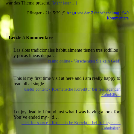
war das Thema präsent.
[Mehr lesen…]
Pflueger - 21:15:29 @
Angst vor der Zahnbehandlung
|
949
Kommentare
Letzte 5 Kommentare
Las slots tradicionales habitualmente tienen tres rodillos
y pocas líneas de pa…
casino online - Verschenken Sie kein Geld!
This is my first time visit at here and i am really happy to
read all at single …
useful content - Kosmetische Korrektur bei freiliegenden
Zahnhälsen
I enjoy, lead to I found just what I was having a look for.
You’ve ended my 4 d…
click for source - Kosmetische Korrektur bei freiliegenden
Zahnhälsen