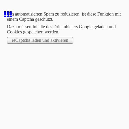
Um automatisierten Spam zu reduzieren, ist diese Funktion mit
einem Captcha geschützt.
Dazu müssen Inhalte des Drittanbieters Google geladen und
Cookies gespeichert werden.
Dr. Marc Schultz und
Thomas Pflüger
Ihre Zahnärzte in Gomaringen
Willkommen auf unserem Blog!
Hier wollen wir in loser Abfolge Neuigkeiten, bemerkenswerte
Behandlungsfälle und interessante Artikel veröffentlichen.