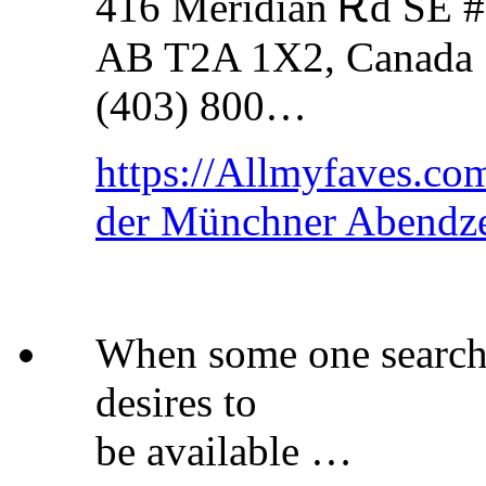
416 Meridian Ꭱd SE #
AB T2A 1X2, Canada
(403) 800…
https://Allmyfaves.co
der Münchner Abendz
When some one searches
desires to
be available …