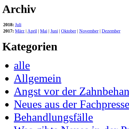
Archiv
2018:
Juli
2017:
März
|
April
|
Mai
|
Juni
|
Oktober
|
November
|
Dezember
Kategorien
alle
Allgemein
Angst vor der Zahnbeha
Neues aus der Fachpress
Behandlungsfälle