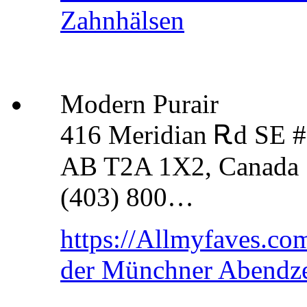
Zahnhälsen
Modern Purair
416 Meridian Ꭱd SE #
AB T2A 1X2, Canada
(403) 800…
https://Allmyfaves.co
der Münchner Abendz