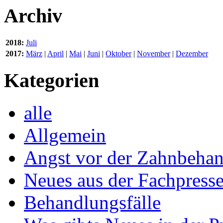
Archiv
2018:
Juli
2017:
März
|
April
|
Mai
|
Juni
|
Oktober
|
November
|
Dezember
Kategorien
alle
Allgemein
Angst vor der Zahnbeha
Neues aus der Fachpress
Behandlungsfälle