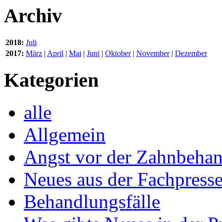
Archiv
2018:
Juli
2017:
März
|
April
|
Mai
|
Juni
|
Oktober
|
November
|
Dezember
Kategorien
alle
Allgemein
Angst vor der Zahnbeha
Neues aus der Fachpress
Behandlungsfälle