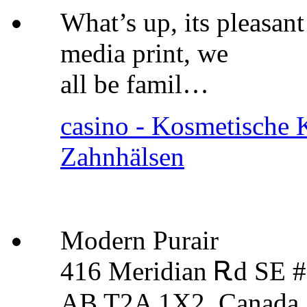
What’s up, its pleasant
media print, we
all be famil…
casino - Kosmetische K
Zahnhälsen
Modern Purair
416 Meridian Ꭱd SE #
AB T2A 1X2, Canada