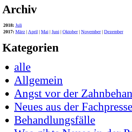
Archiv
2018:
Juli
2017:
März
|
April
|
Mai
|
Juni
|
Oktober
|
November
|
Dezember
Kategorien
alle
Allgemein
Angst vor der Zahnbeha
Neues aus der Fachpress
Behandlungsfälle