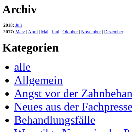
Archiv
2018:
Juli
2017:
März
|
April
|
Mai
|
Juni
|
Oktober
|
November
|
Dezember
Kategorien
alle
Allgemein
Angst vor der Zahnbeha
Neues aus der Fachpress
Behandlungsfälle