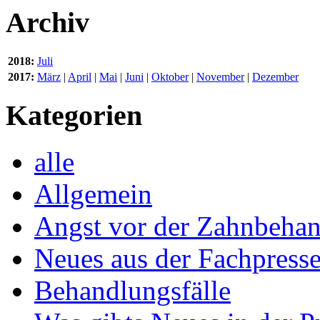
Archiv
2018:
Juli
2017:
März
|
April
|
Mai
|
Juni
|
Oktober
|
November
|
Dezember
Kategorien
alle
Allgemein
Angst vor der Zahnbeha
Neues aus der Fachpress
Behandlungsfälle