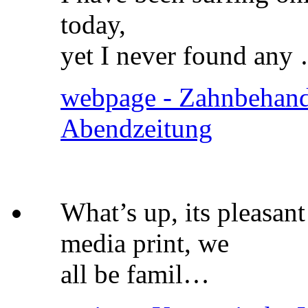
today,
yet I never found any
webpage - Zahnbehand
Abendzeitung
What’s up, its pleasant
media print, we
all be famil…