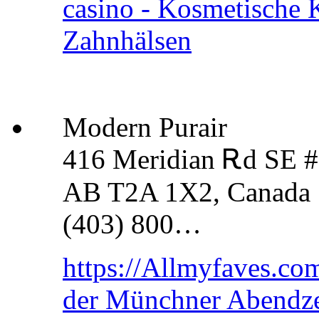
casino - Kosmetische K
Zahnhälsen
Modern Purair
416 Meridian Ꭱd SE #
AB T2A 1X2, Canada
(403) 800…
https://Allmyfaves.co
der Münchner Abendz