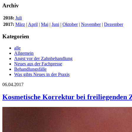
Archiv
2018:
Juli
2017:
März
|
April
|
Mai
|
Juni
|
Oktober
|
November
|
Dezember
Kategorien
alle
Allgemein
Angst vor der Zahnbehandlung
Neues aus der Fachpresse
Behandlungsfälle
Was gibts Neues in der Praxis
06.04.2017
Kosmetische Korrektur bei freiliegenden 