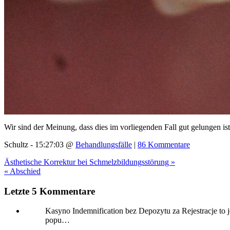
Wir sind der Meinung, dass dies im vorliegenden Fall gut gelungen i
Schultz - 15:27:03 @
Behandlungsfälle
|
86 Kommentare
Ästhetische Korrektur bei Schmelzbildungsstörung »
« Abschied
Letzte 5 Kommentare
Kasyno Indemnification bez Depozytu za Rejestracje to j
popu…