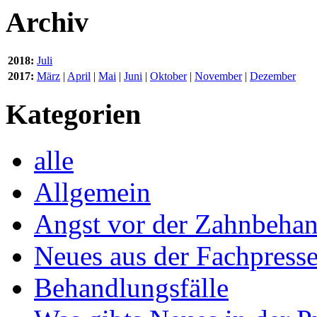
Archiv
2018:
Juli
2017:
März
|
April
|
Mai
|
Juni
|
Oktober
|
November
|
Dezember
Kategorien
alle
Allgemein
Angst vor der Zahnbeha
Neues aus der Fachpress
Behandlungsfälle