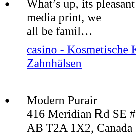
What’s up, its pleasant
media print, we
all be famil…
casino - Kosmetische K
Zahnhälsen
Modern Purair
416 Meridian Ꭱd SE #
AB T2A 1X2, Canada