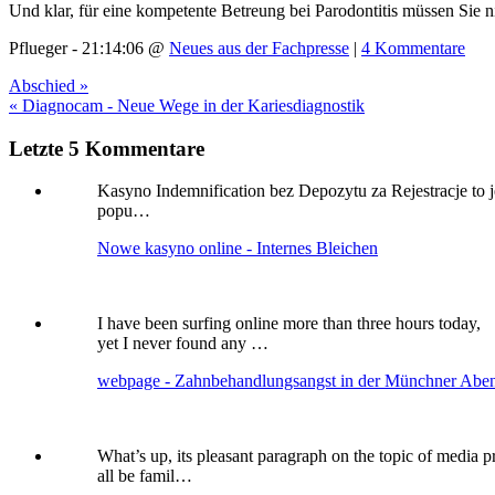
Und klar, für eine kompetente Betreung bei Parodontitis müssen Sie ni
Pflueger - 21:14:06 @
Neues aus der Fachpresse
|
4 Kommentare
Abschied »
« Diagnocam - Neue Wege in der Kariesdiagnostik
Letzte 5 Kommentare
Kasyno Indemnification bez Depozytu za Rejestracje to j
popu…
Nowe kasyno online - Internes Bleichen
I have been surfing online more than three hours today,
yet I never found any …
webpage - Zahnbehandlungsangst in der Münchner Abe
What’s up, its pleasant paragraph on the topic of media p
all be famil…