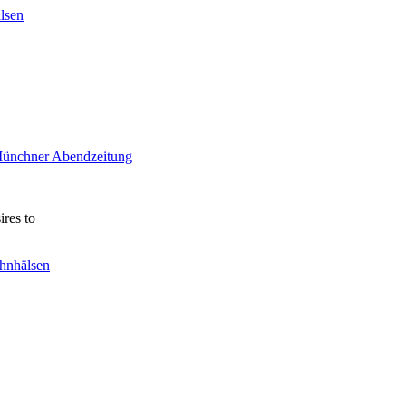
lsen
 Münchner Abendzeitung
ires to
ahnhälsen