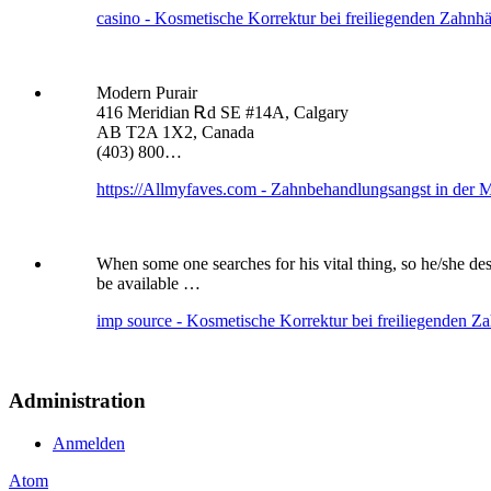
casino - Kosmetische Korrektur bei freiliegenden Zahnhä
Modern Purair
416 Meridian Ꭱd SE #14A, Calgary
AB T2A 1X2, Canada
(403) 800…
https://Allmyfaves.com - Zahnbehandlungsangst in der
When some one searches for his vital thing, so he/she des
be available …
imp source - Kosmetische Korrektur bei freiliegenden Z
Administration
Anmelden
Atom