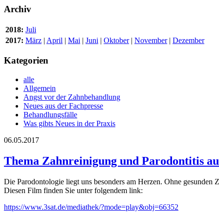
Archiv
2018:
Juli
2017:
März
|
April
|
Mai
|
Juni
|
Oktober
|
November
|
Dezember
Kategorien
alle
Allgemein
Angst vor der Zahnbehandlung
Neues aus der Fachpresse
Behandlungsfälle
Was gibts Neues in der Praxis
06.05.2017
Thema Zahnreinigung und Parodontitis auf
Die Parodontologie liegt uns besonders am Herzen. Ohne gesunden Z
Diesen Film finden Sie unter folgendem link:
https://www.3sat.de/mediathek/?mode=play&obj=66352