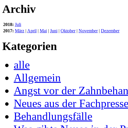
Archiv
2018:
Juli
2017:
März
|
April
|
Mai
|
Juni
|
Oktober
|
November
|
Dezember
Kategorien
alle
Allgemein
Angst vor der Zahnbeha
Neues aus der Fachpress
Behandlungsfälle